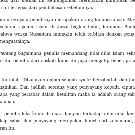
si teks dari naskah ini kemungkinan merupakan kumpulan b
ini terlepas dari pembahasan sebelumnya.
amun ternyata penulisnya merupakan orang Indonesia asli. Ma
nyebaran agama Islam di Jawa bagian barat, terutama Ban
 bahwa warga Nusantara mungkin telah terbiasa dengan pen
menguasainya.
tentang bagaimana penulis memandang nilai-nilai Islam seh
n itu, penulis dari naskah kuno itu juga mengutip beberapa a
.
itu ialah “Dikatakan dalam sebuah sya’ir: bersabarlah dan ja
inginkan. Dan jadilah seorang yang penyayang kepada cipta
apa yang bersabar dalam kesulitan maka ia adalah orang sab
salahan.”
i penulis teks kuno di masa lampau terhadap nilai-nilai kei
ikap sabar dan penyayang merupakan kunci dari kebenaran,
an itu.