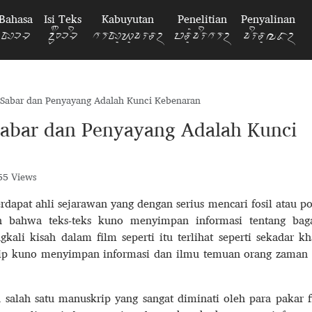
Bahasa
Isi Teks
Kabuyutan
Penelitian
Penyalinan
ᮘᮞ
ᮉᮞᮤ
ᮊᮘᮥᮚᮥᮒᮔ᮪
ᮕᮔᮥᮀᮒᮤᮊ᮪
ᮒᮤᮔᮥᮜᮓ᮪
 Sabar dan Penyayang Adalah Kunci Kebenaran
Sabar dan Penyayang Adalah Kunci
5 Views
rdapat ahli sejarawan yang dengan serius mencari fosil atau p
kan bahwa teks-teks kuno menyimpan informasi tentang ba
ali kisah dalam film seperti itu terlihat seperti sekadar kh
ip kuno menyimpan informasi dan ilmu temuan orang zaman
alah satu manuskrip yang sangat diminati oleh para pakar fi