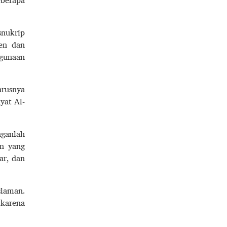
eberapa
snukrip
ten dan
ggunaan
arusnya
yat Al-
nganlah
an yang
ar, dan
slaman.
 karena