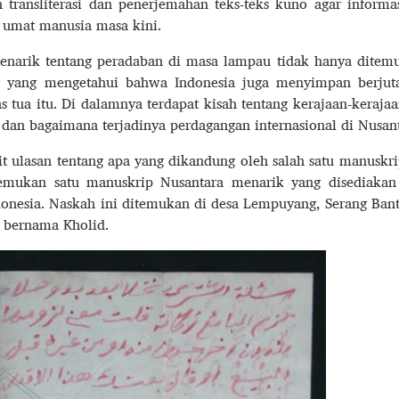
 transliterasi dan penerjemahan teks-teks kuno agar informa
 umat manusia masa kini.
enarik tentang peradaban di masa lampau tidak hanya ditem
ng yang mengetahui bahwa Indonesia juga menyimpan berjut
as tua itu. Di dalamnya terdapat kisah tentang kerajaan-keraja
 dan bagaimana terjadinya perdagangan internasional di Nusant
it ulasan tentang apa yang dikandung oleh salah satu manuskr
emukan satu manuskrip Nusantara menarik yang disediakan
nesia. Naskah ini ditemukan di desa Lempuyang, Serang Ban
z bernama Kholid.