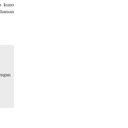
ks kuno
mahaman
engan