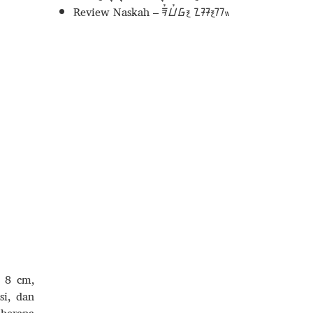
Review Naskah – ᮛᮤᮗᮤᮝ᮪ ᮔᮞ᮪ᮊᮂ
x 8 cm,
si, dan