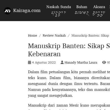
Naskah Sunda
Bahan
Aksara
Kairaga.com
ᮕᮥᮞ᮫ᮒᮊ
ᮘᮠᮔ᮪
ᮃᮊ᮫ᮞᮛ
Home
Review Naskah
Manuskrip Banten: Sikap
Manuskrip Banten: Sikap 
Kebenaran
4 Agustus 2022
Hanady Martha Laura
95
Dalam film petualangan kita pernah melihat te
teks kuno. Dalam film, biasanya dicerita
menguasai dunia dengan ilmu tertentu. Barangk
Namun pada kenyataannya, teks dan manuskr
yang sangat mengejutkan.
Manuskrip dari zaman Mesir kuno merupakan s