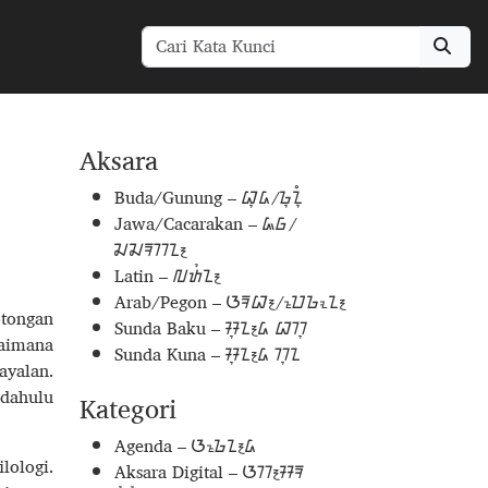
Aksara
Buda/Gunung – ᮘᮥᮓ/ᮌᮥᮔᮥᮀ
Jawa/Cacarakan – ᮏᮝ/
ᮎᮎᮛᮊᮔ᮪
Latin – ᮜᮒᮤᮔ᮪
Arab/Pegon – ᮃᮛᮘ᮪/ᮕᮦᮌᮧᮔ᮪
otongan
Sunda Baku – ᮞᮥᮔ᮪ᮓ ᮘᮊᮥ
gaimana
Sunda Kuna – ᮞᮥᮔ᮪ᮓ ᮊᮥᮔ
ayalan.
 dahulu
Kategori
Agenda – ᮃᮌᮦᮔ᮪ᮓ
lologi.
Aksara Digital – ᮃᮊ᮪ᮞᮛ