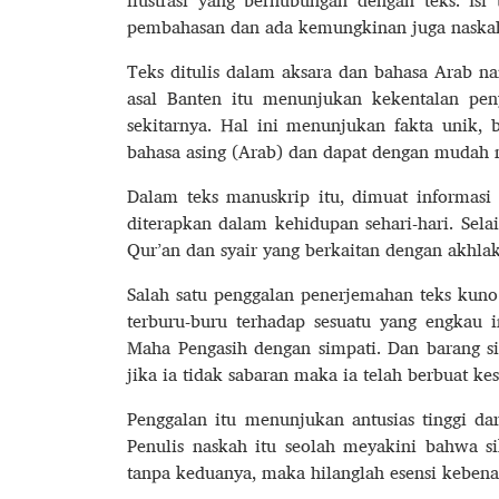
ilustrasi yang berhubungan dengan teks. I
pembahasan dan ada kemungkinan juga naskah 
Teks ditulis dalam aksara dan bahasa Arab n
asal Banten itu menunjukan kekentalan pe
sekitarnya. Hal ini menunjukan fakta unik,
bahasa asing (Arab) dan dapat dengan mudah 
Dalam teks manuskrip itu, dimuat informasi 
diterapkan dalam kehidupan sehari-hari. Selai
Qur’an dan syair yang berkaitan dengan akhlak
Salah satu penggalan penerjemahan teks kuno 
terburu-buru terhadap sesuatu yang engkau 
Maha Pengasih dengan simpati. Dan barang si
jika ia tidak sabaran maka ia telah berbuat ke
Penggalan itu menunjukan antusias tinggi dar
Penulis naskah itu seolah meyakini bahwa s
tanpa keduanya, maka hilanglah esensi kebenar