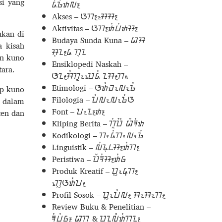
si yang
ᮓᮤᮌᮤᮒᮜ᮪
Akses – ᮃᮊ᮪ᮞᮦᮞ᮪
Aktivitas – ᮃᮊ᮪ᮒᮤᮗᮤᮒᮞ᮪
ukan di
Budaya Sunda Kuna – ᮘᮞ
a kisah
ᮞᮥᮔ᮪ᮓ ᮊᮥᮔ
an kuno
Ensiklopedi Naskah –
ara.
ᮆᮔ᮪ᮞᮤᮊᮣᮧᮕᮦᮓᮤ ᮔᮞ᮪ᮊᮂ
Etimologi – ᮆᮒᮤᮙᮧᮜᮧᮌᮤ
ip kuno
Filologia – ᮖᮤᮜᮧᮜᮧᮌᮤᮃ
 dalam
Font – ᮖᮧᮔ᮪ᮒ᮪
ten dan
Kliping Berita – ᮊᮣᮤᮕᮤᮀ ᮘᮨᮛᮤᮒ
Kodikologi – ᮊᮧᮓᮤᮊᮧᮜᮧᮌᮤ
Linguistik – ᮜᮤᮍᮥᮄᮞ᮪ᮒᮤᮊ᮪
Peristiwa – ᮕᮨᮛᮤᮞ᮪ᮒᮤᮝ
Produk Kreatif – ᮕᮢᮧᮓᮥᮊ᮪
ᮊᮢᮦᮃᮒᮤᮖ᮪
Profil Sosok – ᮕᮢᮧᮖᮤᮜ᮪ ᮞᮧᮞᮧᮊ᮪
Review Buku & Penelitian –
ᮛᮤᮗᮤᮝ᮪ ᮘᮥᮊᮥ & ᮕᮔᮜᮥᮀᮒᮤᮊᮔ᮪